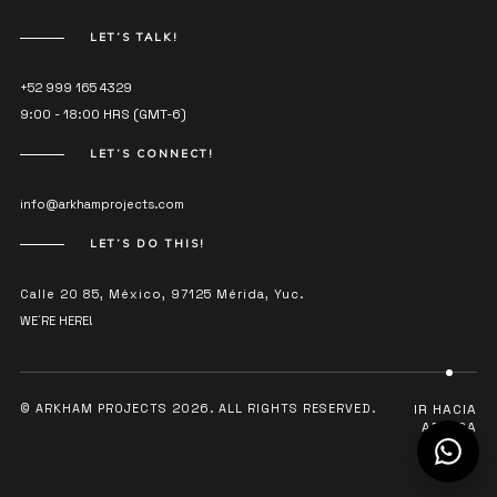
LET’S TALK!
+52 999 165 4329
9:00 - 18:00 HRS (GMT-6)
LET’S CONNECT!
info@arkhamprojects.com
LET’S DO THIS!
Calle 20 85, México, 97125 Mérida, Yuc.
WE´RE HERE!
© ARKHAM PROJECTS 2026. ALL RIGHTS RESERVED.
IR HACIA
ARRIBA