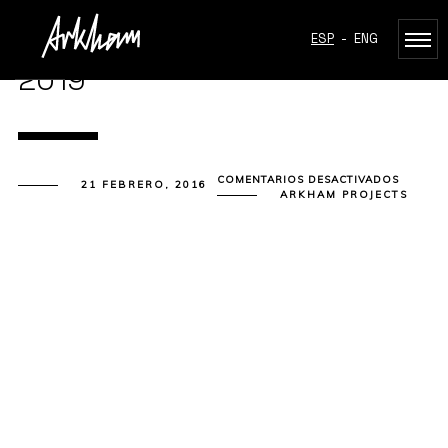
ESP
-
ENG
2019
EN
COMENTARIOS DESACTIVADOS
21 FEBRERO, 2016
2019
ARKHAM PROJECTS
PREMIO
Ganador Categoría Espacios Interiores Efímeros
Finalista, Categoría Instalaciones Efímeras y Artísticas
Finalista Categoría Restaurantes
Honorable Mention, Architecture Categories
Finalist, Housing Category
Gold A’ Design Award
Winner in Architectural Design Residential Architecture
1er Lugar, Mejor Edificio Habitacional Plurifamiliar
Finalista Vivienda Horizontal
Finalista de Arquitectura Residencial Multifamiliar