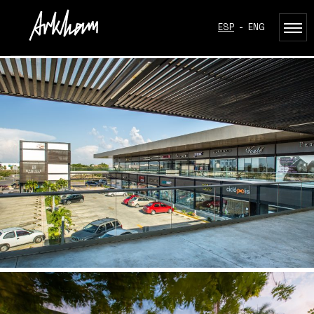
ESP
-
ENG