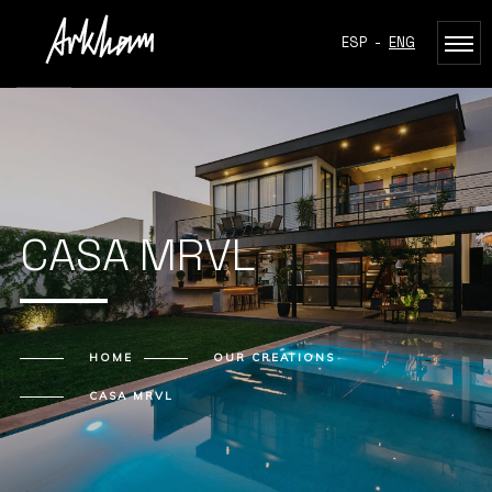
ESP
-
ENG
CASA MRVL
HOME
OUR CREATIONS
CASA MRVL