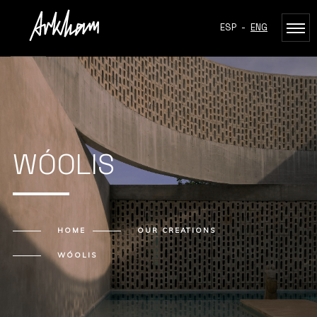
ESP
-
ENG
WÓOLIS
HOME
OUR CREATIONS
WÓOLIS