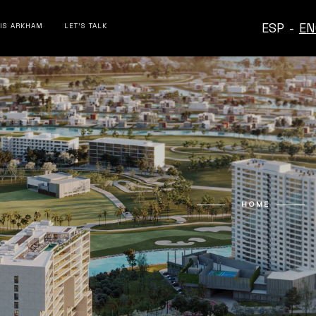
ESP
-
EN
 IS ARKHAM
LET’S TALK
HOME