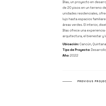
Blas, un proyecto en desarro
de 20 pisos en un terreno d
unidades residenciales, of
lujo hasta espacios familia
áreas verdes. El interior, dis
Blas ofrece una experiencia 
arquitectura, el bienestar y
Ubicación:
Cancún, Quintana
Tipo de Proyecto:
Desarroll
Año:
2022
PREVIOUS PROJE