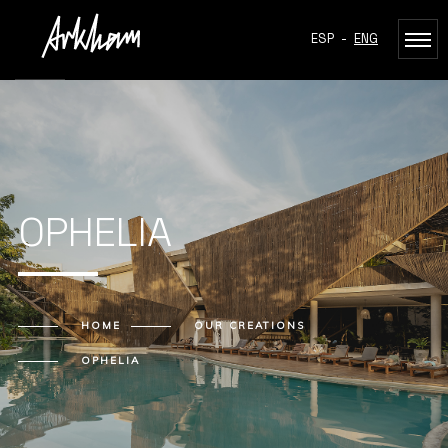
ESP
-
ENG
OPHELIA
HOME
OUR CREATIONS
OPHELIA