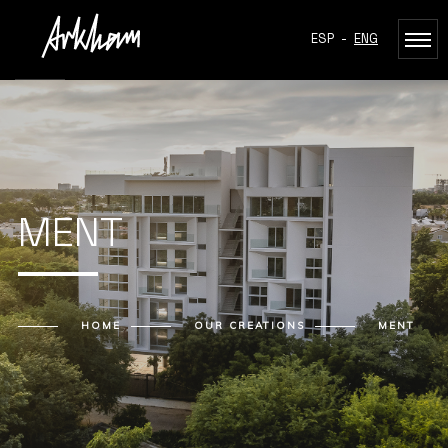
ESP
-
ENG
MENT
HOME
OUR CREATIONS
MENT