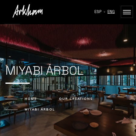
ESP
-
ENG
MIYABI ÁRBOL
HOME
OUR CREATIONS
MIYABI ÁRBOL