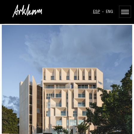
ESP
-
ENG